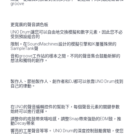
groove
更寬廣的聲音調色板
UNO Drum讓您可以自由地交換模擬和數字元素，因此您不必
受到預設組合的
限制。在SoundMachines設計的模擬引擎和IK屢獲殊榮的
SampleTank聲
音和groove工作站的樣本之間，不同的聲音集合鼓勵新鮮的
想法和獨特的創作。
製作人、節拍製作人、創作者和DJ都可以依靠UNO Drum找到
自己的律動。
在UNO的聲音編輯控件的幫助下，每個聲音元素的關鍵參數
始終可以進行選擇。
調整你的底鼓帶來嘻哈感，調整Snap帶來強勁的EDM鼓，推
動Decay帶來
響亮的工業聲音等等。 UNO Drum的深度控制鼓勵實驗，使您