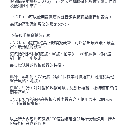
跟隨備受讚譽的UNO Synth，將大量模擬音色與數字靈活性以
及便利性相結合。
UNO Drum可以使用最寬廣的聲音調色板輕鬆編程和表演，
為您的音樂添加專業的鼓groove。
12個殺手級發聲鼓元素
UNO Drum提供6種真正的模擬鼓聲，可以發出最溫暖、最豐
富、最動感的鼓聲。
這包括2個不同的底鼓、軍鼓、拍掌(claps)和踩镲 - 核心鼓
組，擁有有史以來
最具標誌性的模擬鼓聲的特徵。
此外，添加的PCM元素（有54個樣本可供選擇）可用於其他
聲音風格。嗵鼓，
邊擊，牛鈴，叮叮镲和炸镲可幫助您創建複雜、獨特和完整的
節奏音軌。
UNO Drum允許您在模擬和數字聲音之間使用最多12個元素
（11個聲音複音）。
以上所有內容均可通過100個鼓組預設即時存儲和調用，所有
預設均可在您的閒暇