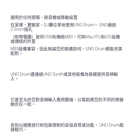
適用於任何現場、錄音棚或移動設置
在家裡、實驗室、DJ攤位等地使用UNO Drum。 UNO通過
2.5mm插孔
（附帶電纜）提供USB和傳統MIDI，可與Mac/PC和iOS設備
或傳統的外置
MIDI設備兼容，因此無論您的裝備如何，UNO Drum都能完美
配對。
UNO Drum還通過UNO Synth或其他裝備為菊鏈提供音頻輸
入。
它甚至允許您對音頻輸入應用壓縮，以幫助將您的不同的樂器
融合在一起。
告別以適應旅行和包裝限制的妥協音質或功能。 UNO Drum超
級輕巧、