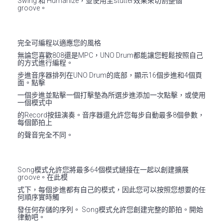
Swing 和 Humanize，並使用主stutter效果來切割整個
groove。
完全可編程以適應您的風格
無論您喜歡808還是MPC，UNO Drum都能讓您輕鬆按照自己
的方式進行編程。
步進音序器排列在UNO Drum的底部，顯示16個步進和4個頁
面。點擊
一個步進並點擊一個打擊墊為所選步進添加一次點擊，或使用
一個模式中
的Record按鈕演奏。音序器還允許您每步自動最多8個參數，
每個節拍上
的聲音完全不同。
Song模式允許您將最多64個模式鏈接在一起以創建擴展
groove。在此模
式下，每個步進都有自己的模式，因此您可以按照您想要的任
何順序實時觸
發任何存儲的序列。 Song模式允許您創建完整的節拍。開始
律動吧。