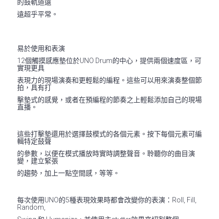
的鼓軌道遠
遠超乎平常。
易於使用和表演
12個觸摸感應墊位於UNO Drum的中心，提供兩個速度區，可
實現更具
表現力的現場演奏和更輕鬆的編程。這些可以用來演奏整個節
拍，具有打
擊墊式的感覺，或者在預編程的節奏之上輕鬆添加自己的現場
直播。
這些打擊墊還用於選擇鼓模式的各個元素。按下每個元素可編
輯特定鼓聲
的參數，以便在模式播放時實時調整聲音。聆聽你的曲目演
變，建立緊張
的趨勢，加上一點空間感，等等。
每次使用UNO的5種表現效果時都會改變你的表演：Roll, Fill,
Random,