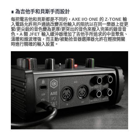
∎ 為吉他手和貝斯手而設計
每把電吉他和貝斯都是不同的，AXE I/O ONE 的 Z-TONE 輸
入電路允許用戶通過改變吉他輸入的阻抗以在同一樂器上從更
緊/更尖銳的音色變為更厚/更突出的音色來撥入完美的錄音音
色。A 類 JFET 輸入緩沖器增加了吉他手所追求的中音聚焦、
溫暖和諧波增強，而主動/被動拾音器選擇器允許在輕按開關
時進行精確的輸入設置。