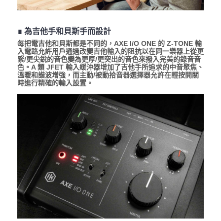
∎ 為吉他手和貝斯手而設計
每把電吉他和貝斯都是不同的，AXE I/O ONE 的 Z-TONE 輸
入電路允許用戶通過改變吉他輸入的阻抗以在同一樂器上從更
緊/更尖銳的音色變為更厚/更突出的音色來撥入完美的錄音音
色。A 類 JFET 輸入緩沖器增加了吉他手所追求的中音聚焦、
溫暖和諧波增強，而主動/被動拾音器選擇器允許在輕按開關
時進行精確的輸入設置。