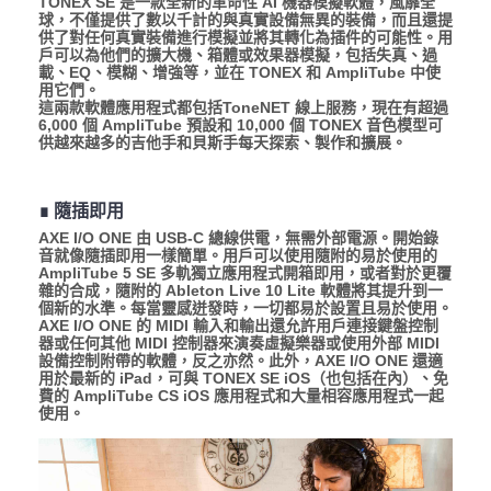
TONEX SE 是一款全新的革命性 AI 機器模擬軟體，風靡全
球，不僅提供了數以千計的與真實設備無異的裝備，而且還提
供了對任何真實裝備進行模擬並將其轉化為插件的可能性。用
戶可以為他們的擴大機、箱體或效果器模擬，包括失真、過
載、EQ、模糊、增強等，並在 TONEX 和 AmpliTube 中使
用它們。
這兩款軟體應用程式都包括ToneNET 線上服務，現在有超過
6,000 個 AmpliTube 預設和 10,000 個 TONEX 音色模型可
供越來越多的吉他手和貝斯手每天探索、製作和擴展。
∎ 隨插即用
AXE I/O ONE 由 USB-C 總線供電，無需外部電源。開始錄
音就像隨插即用一樣簡單。用戶可以使用隨附的易於使用的
AmpliTube 5 SE 多軌獨立應用程式開箱即用，或者對於更覆
雜的合成，隨附的 Ableton Live 10 Lite 軟體將其提升到一
個新的水準。每當靈感迸發時，一切都易於設置且易於使用。
AXE I/O ONE 的 MIDI 輸入和輸出還允許用戶連接鍵盤控制
器或任何其他 MIDI 控制器來演奏虛擬樂器或使用外部 MIDI
設備控制附帶的軟體，反之亦然。此外，AXE I/O ONE 還適
用於最新的 iPad，可與 TONEX SE iOS（也包括在內）、免
費的 AmpliTube CS iOS 應用程式和大量相容應用程式一起
使用。