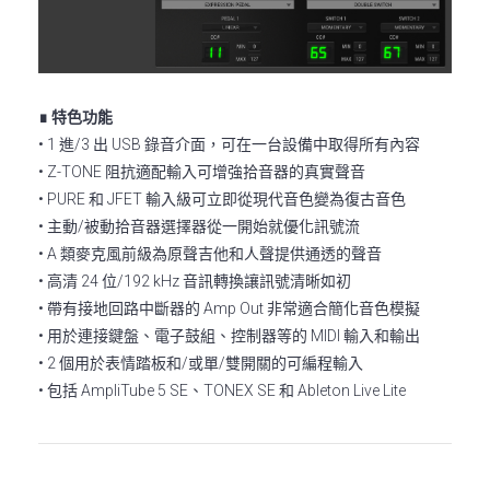
∎ 特色功能
• 1 進/3 出 USB 錄音介面，可在一台設備中取得所有內容
• Z-TONE 阻抗適配輸入可增強拾音器的真實聲音
• PURE 和 JFET 輸入級可立即從現代音色變為復古音色
• 主動/被動拾音器選擇器從一開始就優化訊號流
• A 類麥克風前級為原聲吉他和人聲提供通透的聲音
• 高清 24 位/192 kHz 音訊轉換讓訊號清晰如初
• 帶有接地回路中斷器的 Amp Out 非常適合簡化音色模擬
• 用於連接鍵盤、電子鼓組、控制器等的 MIDI 輸入和輸出
• 2 個用於表情踏板和/或單/雙開關的可編程輸入
• 包括 AmpliTube 5 SE、TONEX SE 和 Ableton Live Lite