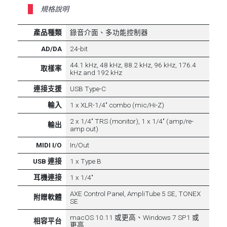
規格說明
產品種類
錄音介面、多功能控制器
AD/DA
24-bit
44.1 kHz, 48 kHz, 88.2 kHz, 96 kHz, 176.4
取樣率
kHz and 192 kHz
連接支援
USB Type-C
輸入
1 x XLR-1/4" combo (mic/Hi-Z)
2 x 1/4" TRS (monitor), 1 x 1/4" (amp/re-
輸出
amp out)
MIDI I/O
In/Out
USB 連接
1 x Type B
耳機連接
1 x 1/4"
AXE Control Panel, AmpliTube 5 SE, TONEX
附贈軟體
SE
macOS 10.11 或更高、Windows 7 SP1 或
相容平台
更高