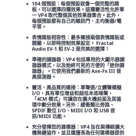
104 個預設：每個預設就像一個完整的踏
板，可以選擇四種效果。這種靈活性允許單
一 VP4 取代整個其他效果器集合。此外，
每個預設都有自己的雜訊門、主均衡器/電
平等。
表情踏板相容性：最多連接兩個表情踏板或
開關，以即時控制效果設定。 Fractal
Audio EV-1 和 EV-2 是完美的選擇！
準確的調諧器：VP4 包括專用的大顯示器調
諧器模式，以及始終可見的方便的「迷你調
諧器」。它使用我們最新的 Axe-Fx III 音
高探測器。
靈活、高品質的連接：單聲道/立體聲模擬
I/O，具有單位增益和超低本底噪聲，
「4CM 模式」可讓您在擴大機前面及其循
環中劃分效果。另外：緩衝類比旁路、
SPDIF 數位 I/O、MIDI I/O 和 USB 音
訊/MIDI 功能。
充分發揮您的建模器：VP4 旨在與傳統擴大
機無縫協作，並且還擅長為任何建模器提供