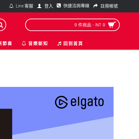
快速洽詢專線
登入
註冊帳號
Line 客服
0 件商品 - NT 0
新節奏
音樂新知
回到首頁