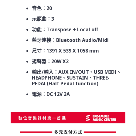
音色：20
示範曲：3
功能：Transpose + Local off
藍牙連接：Bluetooth Audio/Midi
尺寸：1391 X 539 X 1058 mm
揚聲器：20W X2
輸出/輸入：AUX IN/OUT、USB MIDI、
HEADPHONE、SUSTAIN、THREE-
PEDAL(Half Pedal function)
電源：DC 12V 3A