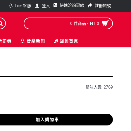
快速洽詢專線
登入
註冊帳號
Line 客服
0 件商品 - NT 0
新節奏
音樂新知
回到首頁
關注人數: 2789
加入購物車