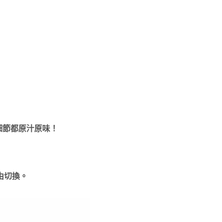
細節都原汁原味！
由切換。