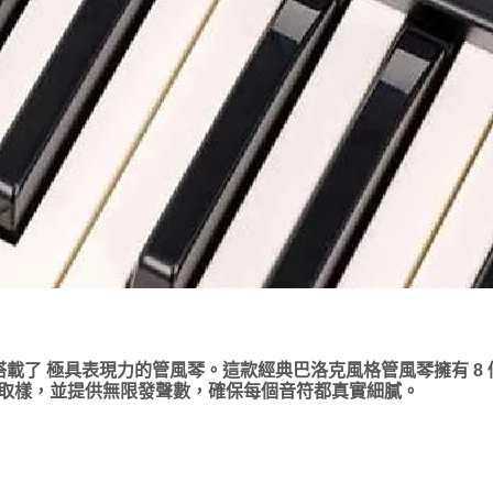
，它還搭載了 極具表現力的管風琴。這款經典巴洛克風格管風琴擁有 8 個音
，無需取樣，並提供無限發聲數，確保每個音符都真實細膩。