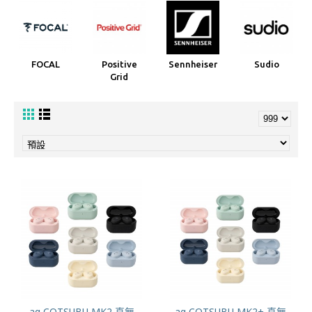
FOCAL
Positive
Sennheiser
Sudio
Grid
ag COTSUBU MK2 真無
ag COTSUBU MK2+ 真無