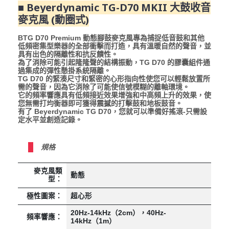
■ Beyerdynamic TG-D70 MKII 大鼓收音
麥克風 (動圈式)
BTG D70 Premium 動態腳鼓麥克風專為捕捉低音鼓和其他
低頻密集型樂器的全部衝擊而打造，具有溫暖自然的聲音，並
具有出色的隔離性和抗反饋性。
為了消除可能引起隆隆聲的結構振動，TG D70 的膠囊組件通
過集成的彈性懸掛系統隔離。
TG D70 的緊湊尺寸和緊密的心形指向性使您可以輕鬆放置所
需的聲音，因為它消除了可能使信號模糊的離軸環境。
它的頻率響應具有低頻接近效果增強和中高頻上升的效果，使
您無需打均衡器即可獲得震撼的打擊鼓和地板鼓音。
有了 Beyerdynamic TG D70，您就可以準備好搖滾-只需設
定水平並創造記錄。
規格
麥克風類
動態
型：
極性圖案：
超心形
20Hz-14kHz（2cm），40Hz-
頻率響應：
14kHz（1m）