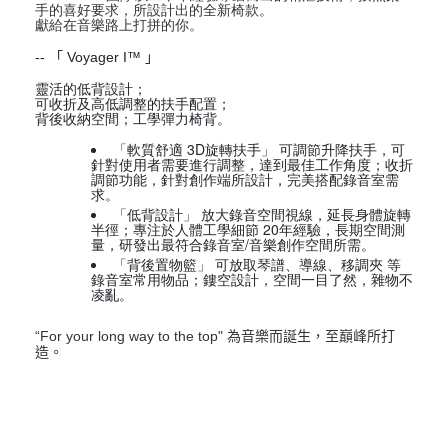
手的喜好要求，所設計出的全新椅款。
獻給在音樂路上打拼的你。
-- 「
Voyager I
™ 」
靈活的低背設計；
可收折及高低調整的扶手配置；
背後收納空間；工學彈力椅背。
「軟質舒適 3D旋轉扶手」 可調節升降扶手，可
針對使用者需要進行調整，達到最佳工作角度；收折
調節功能，針對創作端所設計，完美搭配錄音室需
求。
「低背設計」 放大錄音空間視線，延長身體旋轉
半徑；專注於人體工學細節 20年經驗，長期空間測
量，研發出最符合錄音室/音樂創作空間所需。
「背後置物籃」 可放取琴譜、導線、移調夾 等
錄音室常用物品；鏤空設計，空間一目了然，雜物不
凌亂。
“For your long way to the top" 為音樂而誕生，至巔峰所打
造。