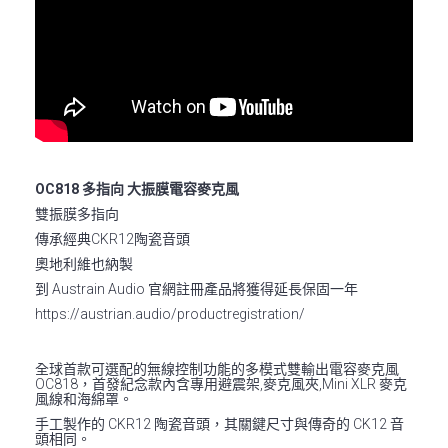
OC818 多指向 大振膜電容麥克風
雙振膜多指向
傳承經典CKR12陶瓷音頭
奧地利維也納製
到 Austrain Audio 官網註冊產品將獲得延長保固一年
https://austrian.audio/productregistration/
全球首款可選配的無線控制功能的多模式雙輸出電容麥克風
OC818，首發紀念款內含專用避震架,麥克風夾,Mini XLR 麥克
風線和海綿罩。
手工製作的 CKR12 陶瓷音頭，其關鍵尺寸與傳奇的 CK12 音
頭相同。