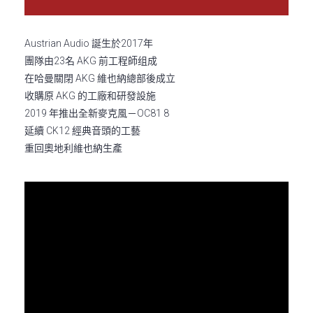
Austrian Audio 誕生於2017年
團隊由23名 AKG 前工程師组成
在哈曼關閉 AKG 維也納總部後成立
收購原 AKG 的工廠和研發設施
2019 年推出全新麥克風－OC81 8
延續 CK12 經典音頭的工藝
重回奧地利維也納生產