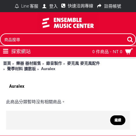
快速洽詢專線
登入
註冊帳號
Line 客服
探索網站
0 件商品 - NT 0
首頁
樂器 器材販售
錄音製作
麥克風 麥克風配件
聲學材料 擴散板
Auralex
Auralex
此商品分類暫時沒有相關商品。
繼續