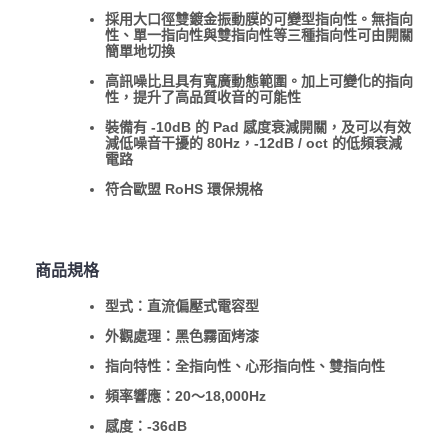
採用大口徑雙鍍金振動膜的可變型指向性。無指向
性、單一指向性與雙指向性等三種指向性可由開關
簡單地切換
高訊噪比且具有寬廣動態範圍。加上可變化的指向
性，提升了高品質收音的可能性
裝備有 -10dB 的 Pad 感度衰減開關，及可以有效
減低噪音干擾的 80Hz，-12dB / oct 的低頻衰減
電路
符合歐盟 RoHS 環保規格
商品規格
型式：直流偏壓式電容型
外觀處理：黑色霧面烤漆
指向特性：全指向性、心形指向性、雙指向性
頻率響應：20〜18,000Hz
感度：-36dB