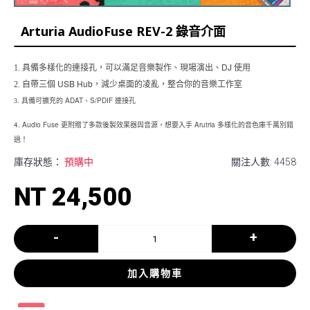
Arturia AudioFuse REV-2 錄音介面
DJ
1. 具備多樣化的連接孔，可以滿足音樂製作、現場演出、
使用
USB Hub
2. 自帶三個
，減少桌面的凌亂，整合你的音樂工作室
ADAT
S/PDIF
3. 具備可擴充的
、
連接孔
4. Audio Fuse
Arutria
更附贈了多款後製效果器與音源，想要入手
多樣化的音色庫千萬別錯
過！
庫存狀態：
預購中
關注人數: 4458
NT 24,500
-
+
加入購物車