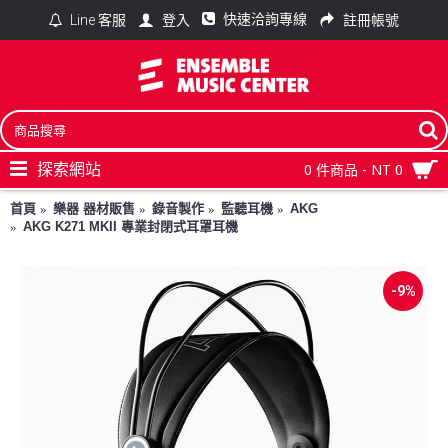
快速洽詢專線
登入
註冊帳號
Line 客服
探索網站
0 件商品 - NT 0
首頁
樂器 器材販售
錄音製作
監聽耳機
AKG
AKG K271 MKII 專業封閉式耳罩耳機
-9%