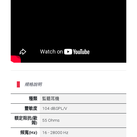
規格說明
種類
監聽耳機
靈敏度
104 dBSPL/V
額定阻抗(歐
55 Ohms
姆)
頻寬(Hz)
16 - 28000 Hz