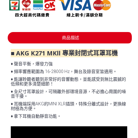
商品描述
■ AKG K271 MKll 專業封閉式耳罩耳機
♦ 聲音平衡，爆發力強
♦ 頻率響應範圍為 16-28000 Hz，舞台及錄音室皆適用。
♦ 能讓聆聽者聽到非常好的音響動態，並能感受到無比震撼的
低頻和更多清楚細節！
♦ 全尺寸耳罩設計，可隔離外部環境音源，不必擔心周圍的噪
音干擾。
♦ 耳機端採用AKG的MINI XLR插頭，特殊分離式設計，更換線
材極為方便。
♦ 拿下耳機自動靜音功能。