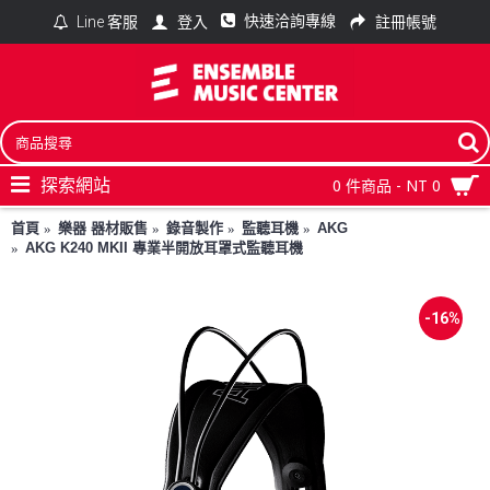
快速洽詢專線
登入
註冊帳號
Line 客服
探索網站
0 件商品 - NT 0
首頁
樂器 器材販售
錄音製作
監聽耳機
AKG
AKG K240 MKII 專業半開放耳罩式監聽耳機
-16%