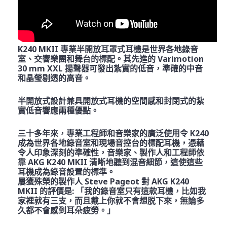
K240 MKII 專業半開放耳罩式耳機是世界各地錄音
室、交響樂團和舞台的標配。其先進的 Varimotion
30 mm XXL 揚聲器可發出紮實的低音，準確的中音
和晶瑩剔透的高音。
半開放式設計兼具開放式耳機的空間感和封閉式的紮
實低音響應兩種優點。
三十多年來，專業工程師和音樂家的廣泛使用令 K240
成為世界各地錄音室和現場音控台的標配耳機，憑藉
令人印象深刻的準確性，音樂家、製作人和工程師依
靠 AKG K240 MKII 清晰地聽到混音細節，這使這些
耳機成為錄音設置的標準。
屢獲殊榮的製作人 Steve Pageot 對 AKG K240
MKII 的評價是: 「我的錄音室只有這款耳機，比如我
家裡就有三支，而且戴上你就不會想脱下來，無論多
久都不會感到耳朵疲勞。」