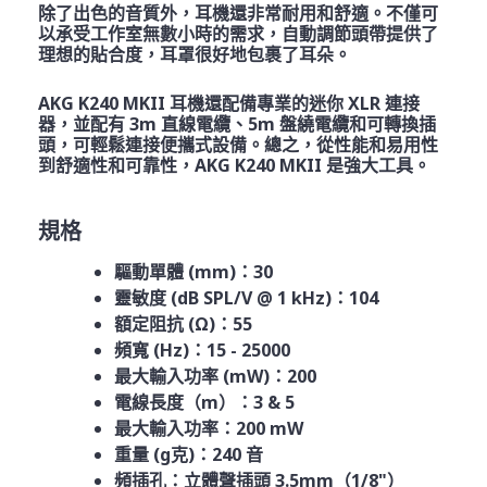
除了出色的音質外，耳機還非常耐用和舒適。不僅可
以承受工作室無數小時的需求，自動調節頭帶提供了
理想的貼合度，耳罩很好地包裹了耳朵。
AKG K240 MKII 耳機還配備專業的迷你 XLR 連接
器，並配有 3m 直線電纜、5m 盤繞電纜和可轉換插
頭，可輕鬆連接便攜式設備。總之，從性能和易用性
到舒適性和可靠性，AKG K240 MKII 是強大工具。
規格
驅動單體 (mm)：30
靈敏度 (dB SPL/V @ 1 kHz)：104
額定阻抗 (Ω)：55
頻寬 (Hz)：15 - 25000
最大輸入功率 (mW)：200
電線長度（m）：3 & 5
最大輸入功率：200 mW
重量 (g克)：240 音
頻插孔：立體聲插頭 3.5mm（1/8"）