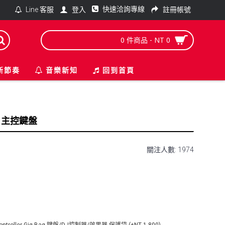
快速洽詢專線
登入
註冊帳號
Line 客服
0 件商品 - NT 0
新節奏
音樂新知
回到首頁
MK2 主控鍵盤
關注人數: 1974