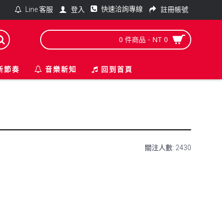
快速洽詢專線
登入
註冊帳號
Line 客服
0 件商品 - NT 0
新節奏
音樂新知
回到首頁
關注人數: 2430