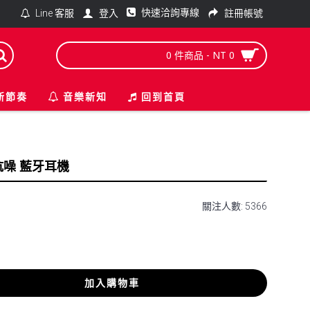
快速洽詢專線
登入
註冊帳號
Line 客服
0 件商品 - NT 0
新節奏
音樂新知
回到首頁
主動式抗噪 藍牙耳機
關注人數: 5366
加入購物車