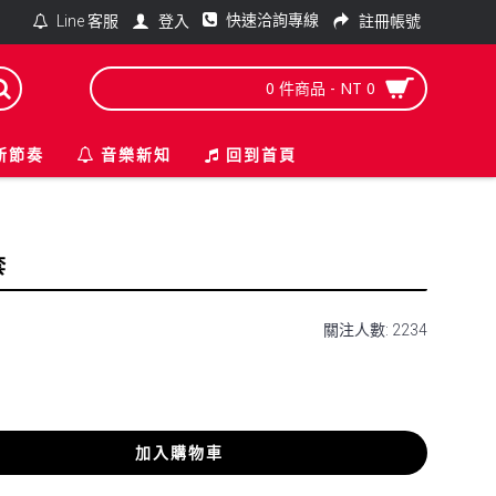
快速洽詢專線
登入
註冊帳號
Line 客服
0 件商品 - NT 0
新節奏
音樂新知
回到首頁
套
關注人數: 2234
加入購物車