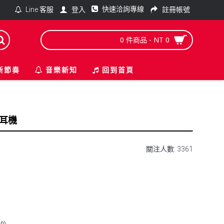
快速洽詢專線
登入
註冊帳號
Line 客服
0 件商品 - NT 0
新節奏
音樂新知
回到首頁
聽耳機
關注人數: 3361