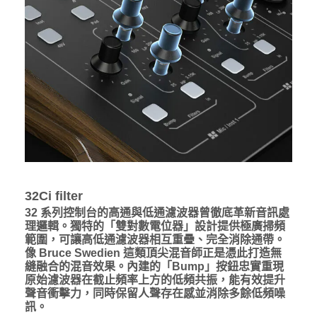
32Ci filter
32 系列控制台的高通與低通濾波器曾徹底革新音訊處
理邏輯。獨特的「雙對數電位器」設計提供極廣掃頻
範圍，可讓高低通濾波器相互重疊、完全消除通帶。
像 Bruce Swedien 這類頂尖混音師正是憑此打造無
縫融合的混音效果。內建的「Bump」按鈕忠實重現
原始濾波器在截止頻率上方的低頻共振，能有效提升
聲音衝擊力，同時保留人聲存在感並消除多餘低頻噪
訊。