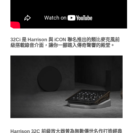
32Ci 是 Harrison 與 iCON 聯名推出的類比麥克風前
級搭載錄音介面，讓你一腳踏入傳奇聲響的殿堂。
Harrison 32C 前級放大器曾為無數傳世名作打造經典