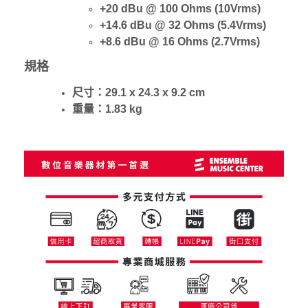
+20 dBu @ 100 Ohms (10Vrms)
+14.6 dBu @ 32 Ohms (5.4Vrms)
+8.6 dBu @ 16 Ohms (2.7Vrms)
規格
尺寸：29.1 x 24.3 x 9.2 cm
重量：1.83 kg