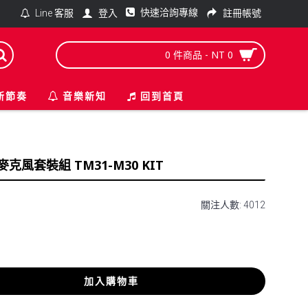
快速洽詢專線
登入
註冊帳號
Line 客服
0 件商品 - NT 0
新節奏
音樂新知
回到首頁
it 麥克風套裝組 TM31-M30 KIT
關注人數: 4012
加入購物車