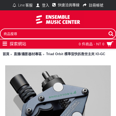
快速洽詢專線
登入
註冊帳號
Line 客服
探索網站
0 件商品 - NT 0
首頁
直播/攝影器材專區
Triad Orbit 標準型快拆救世主夾 IO-GC