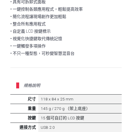
• 具有可拆卸式面板
• 一鍵控制各類應用程式，輕鬆提高效率
• 簡化流程讓現場創作更加輕鬆
• 整合所有應用程式
• 自定義 LCD 按鍵標示
• 視覺化快捷鍵取代傳統記憶
• 一鍵觸發多項操作
• 不只一種型態，可秒變智慧混音台
規格說明
尺寸
118 x 84 x 25 mm
重量
145 g / 270 g （架上底座）
按鍵
15 個可自訂的 LCD 按鍵
連接方式
USB 2.0