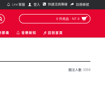
快速洽詢專線
登入
註冊帳號
Line 客服
0 件商品 - NT 0
新節奏
音樂新知
回到首頁
關注人數: 3359