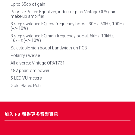
Up to 65db of gain
Passive Pultec Equalizer; inductor plus Vintage OPA gain
make-up amplifier
3-step switched EQ low frequency boost: 30Hz, 60Hz, 100Hz
(+/- 10%)
3-step switched EQ high frequency boost: 6kHz, 10kHz,
16kHz (+/- 10%)
Selectable high boost bandwidth on PCB
Polarity reverse
All discrete Vintage OPA1731
48V phantom power
5-LED VU meters
Gold Plated Pcb
加入 FB 獲得更多音樂資訊