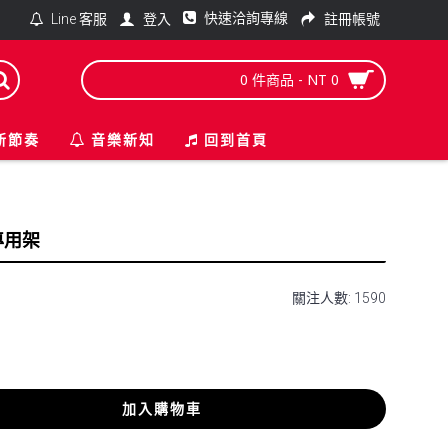
快速洽詢專線
登入
註冊帳號
Line 客服
0 件商品 - NT 0
新節奏
音樂新知
回到首頁
 專用架
關注人數: 1590
加入購物車