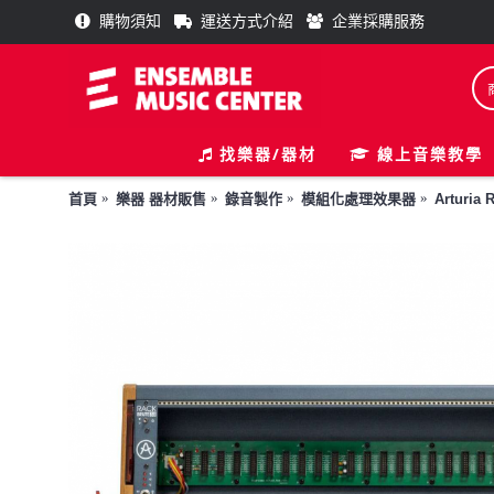
購物須知
運送方式介紹
企業採購服務
找樂器/器材
線上音樂教學
首頁
樂器 器材販售
錄音製作
模組化處理效果器
Arturia