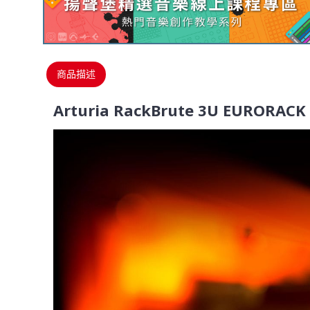
商品描述
Arturia RackBrute 3U EURORAC