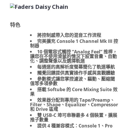
特色
將控制感帶入您的混音工作流程
完美擴充 Console 1 Channel Mk III 控
制器
10 個電容式觸控 “Analog Feel” 推桿，
讓您在不使用滑鼠的情況下設置音量、自動
化、調整聲像以及選擇軌道
每通道的高解析度螢幕簡化了軌道導航
觸覺回饋提供真實操作手感與直觀體驗
參數模式讓您掌控濾波、驅動、壓縮閾
值等多項參數
搭載 Softube 的 Core Mixing Suite 效
果
效果器分配到專用的 Tape/Preamp、
Filter、Shape、Equalizer、Compressor
和 Drive 區域
雙 USB-C 埠可串聯最多 4 個裝置，擴展
推子數量
提供 4 種兼容模式：Console 1、Pro