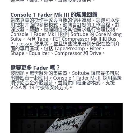
道名稱、編號、電平、聲像設定及顏色。
Console 1 Fader Mk III 的觸覺回饋
帶來真實的操作手感與直觀的使用體驗。您還可以使
用控制介面的參數模式，動態自訂您的工作流程，對
濾波器、驅動、壓縮閾值或其他需求進行物理控制。
Console 1 Fader Mk III 隨附 Softube 的 Core Mixing
Suite，內含 Tape、FET Compressor Mk II 和 Bus
Processor 效果等，並且這些效果分別分配在控制介
面的專用區域，包括 Tape/Preamp、Filter、
Shape、Equalizer、Compressor 和 Drive。
需要更多 Fader 嗎？
沒問題。無需額外的集線器，Softube 讓您最多可以
串聯四台一起使用。Console 1 Fader Mk III 採用高級
噴砂鋁合金外觀設計，並提供四種兼容模式，支援
VESA 和 19 吋機架安裝方式。