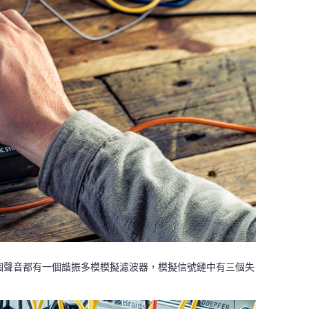
每個聲音都有一個諧振多模模擬濾波器，模擬信號鏈中有三個失