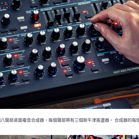
是一個八聲部桌面複音合成器，每個聲部帶有三個新牛津振盪器。 合成器的