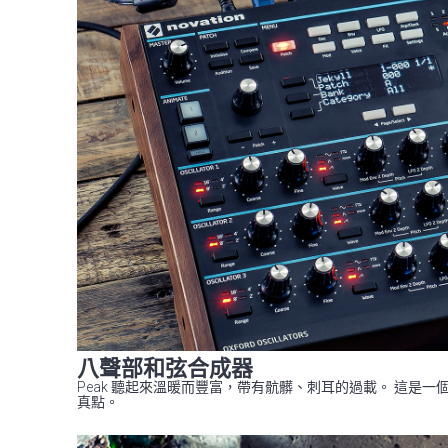
八聲部和弦合成器
Peak 聽起來溫暖而豐富，帶有骯髒、刺耳的過載。 這
真點。