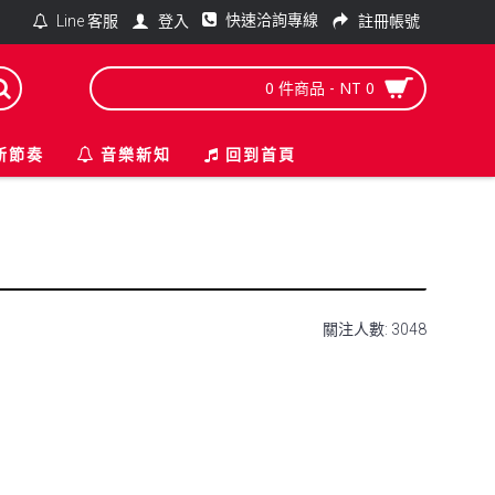
快速洽詢專線
登入
註冊帳號
Line 客服
0 件商品 - NT 0
新節奏
音樂新知
回到首頁
關注人數: 3048