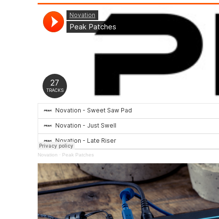
Novation
·
Peak Patches