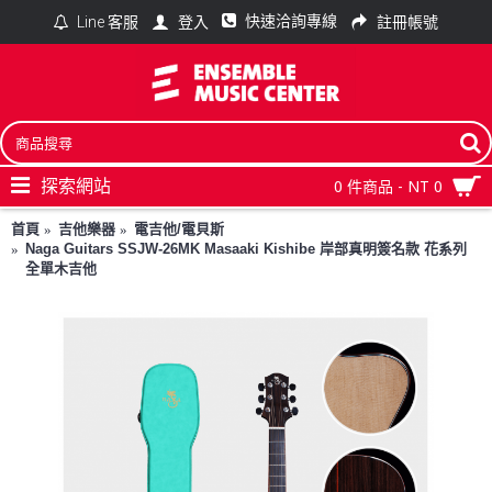
快速洽詢專線
登入
註冊帳號
Line 客服
探索網站
0 件商品 - NT 0
首頁
吉他樂器
電吉他/電貝斯
Naga Guitars SSJW-26MK Masaaki Kishibe 岸部真明簽名款 花系列
全單木吉他