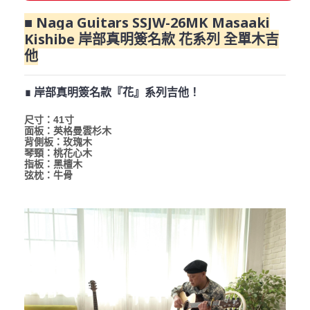
■ Naga Guitars SSJW-26MK Masaaki
Kishibe 岸部真明簽名款 花系列 全單木吉
他
∎ 岸部真明簽名款『花』系列吉他！
尺寸：41寸
面板：英格曼雲杉木
背側板：玫瑰木
琴頸：桃花心木
指板：黑檀木
弦枕：牛骨