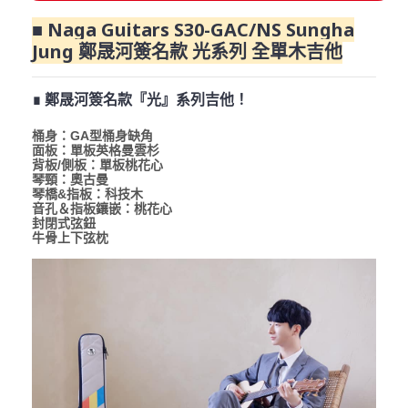
■ Naga Guitars S30-GAC/NS Sungha
Jung 鄭晟河簽名款 光系列 全單木吉他
∎ 鄭晟河簽名款『光』系列吉他！
桶身：GA型桶身缺角
面板：單板英格曼雲杉
背板/側板：單板桃花心
琴頸：奧古曼
琴橋&指板：科技木
音孔＆指板鑲嵌：桃花心
封閉式弦鈕
牛骨上下弦枕