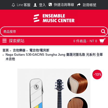
快速洽詢專線
登入
註冊帳號
Line 客服
探索網站
0 件商品 - NT 0
首頁
吉他樂器
電吉他/電貝斯
Naga Guitars S30-GAC/NS Sungha Jung 鄭晟河簽名款 光系列 全單
木吉他
-13%