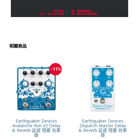
相關商品
-11%
Earthquaker Devices
Earthquaker Devices
Avalanche Run V2 Delay
Dispatch Master Delay
& Reverb 延遲 殘響 效果
& Reverb 延遲 殘響 效果
器
器