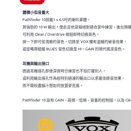
體積小但音量大
Pathfinder 10搭載1 x 6.5吋的喇叭單體，
其強勁的 10 W 輸出，使此吉他音箱絕對適合家中練習、後台預
可利用 Clean / Overdrive 按鈕即時切換音色。
按一下即可從清脆的音色，切換至 VOX 獨有溫暖的破音效果，
或從略帶粗糙 BLUES 音色切換至 HI – GAIN 的現代搖滾音色。
耳機與輸出接口
透過耳機接孔即使深夜時分練習也不怕打擾別人，
或利用輸出接孔作為經特別過濾的輸出口以求最佳錄音效果，
而不需絞盡腦汁想如何放置麥克風。
Pathfinder 10 設有 GAIN、高頻、低頻、音量的控制鈕，以及 Clean