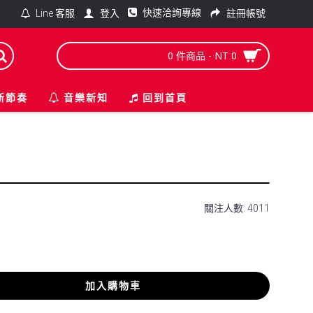
快速洽詢專線
登入
註冊帳號
Line 客服
0 件商品 - NT 0
新節奏
音樂新知
回到首頁
關注人數: 4011
加入購物車