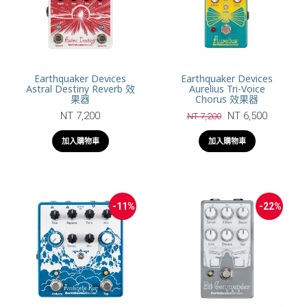
Earthquaker Devices
Earthquaker Devices
Astral Destiny Reverb 效
Aurelius Tri-Voice
果器
Chorus 效果器
NT 7,200
NT 6,500
NT 7,200
加入購物車
加入購物車
-11%
-22%