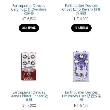
Earthquaker Devices
Earthquaker Devices
Gary Fuzz & Overdrive
Ghost Echo Reverb 殘響
效果器
效果器
NT 6,500
NT 6,000
加入購物車
加入購物車
Earthquaker Devices
Earthquaker Devices
Grand Orbiter Phaser 效
Hizumitas Fuzz 破音效果
果器
器
NT 7,200
NT 5,400