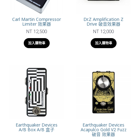
Carl Martin Compressor
Dr.Z Amplification Z
Limiter 效果器
Drive 破音效果器
NT 12,500
NT 12,000
加入購物車
加入購物車
Earthquaker Devices
Earthquaker Devices
A/B Box A/B 盒子
Acapulco Gold V2 Fuzz
破音 效果器