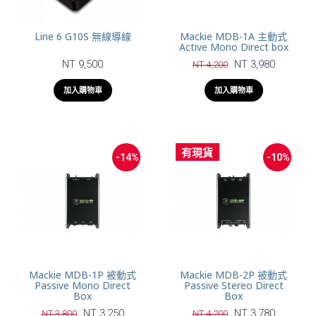
Line 6 G10S 無線導線
Mackie MDB-1A 主動式
Active Mono Direct box
NT 9,500
NT 3,980
NT 4,200
加入購物車
加入購物車
有現貨
-14%
-10%
Mackie MDB-1P 被動式
Mackie MDB-2P 被動式
Passive Mono Direct
Passive Stereo Direct
Box
Box
NT 3,250
NT 3,780
NT 3,800
NT 4,200