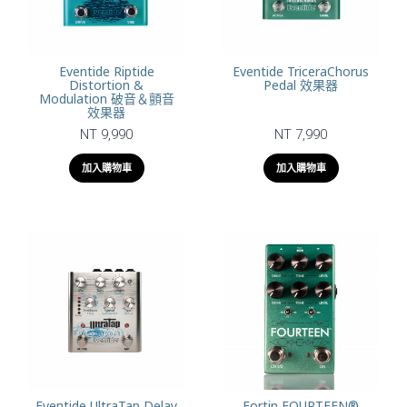
Eventide Riptide
Eventide TriceraChorus
Distortion &
Pedal 效果器
Modulation 破音＆顫音
效果器
NT 9,990
NT 7,990
加入購物車
加入購物車
Eventide UltraTap Delay
Fortin FOURTEEN®