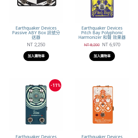
Earthquaker Devices
Earthquaker Devices
Passive ABY Box 訊號分
Pitch Bay Polyphonic
送器
Harmonizer 和聲 效果器
NT 2,250
NT 6,970
NT 8,200
加入購物車
加入購物車
-11%
Earthquaker Devices
Earthquaker Devices