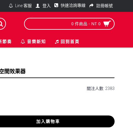
快速洽詢專線
登入
註冊帳號
Line 客服
0 件商品 - NT 0
新節奏
音樂新知
回到首頁
erb 空間效果器
關注人數: 2383
加入購物車