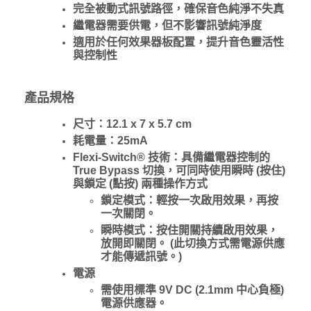
完全被動式訊號路徑，確保音色純淨不失真
繼電器需要供電，但不影響訊號純淨度
適用於任何效果器板配置，提升音色靈活性
與控制性
產品規格
尺寸：12.1 x 7 x 5.7 cm
耗電量：25mA
Flexi-Switch® 技術：具備繼電器控制的
True Bypass 切換，可同時使用瞬時 (按住)
與鎖定 (點按) 兩種操作方式
鎖定模式：輕按一次啟用效果，再按
一次關閉。
瞬時模式：按住開關持續啟用效果，
放開即關閉。 (此切換方式需電源供應
才能傳遞訊號。)
電源
需使用標準 9V DC (2.1mm 中心負極)
電源供應器。