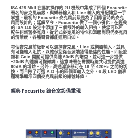
ISA 428 MkII 在易於操作的 2U 機殼中集成了四個 Focusrite
著名的麥克風前級，與樂器輸入和 Line 輸入的搭配讓您一手
掌握。最初的 Focusrite 麥克風前級是為了因應當時的麥克
風而設計的；延續至今，Focusrite 做了一個小優化，在經典
的 ISA 110 設定中添加了三個額外的輸入阻抗，使您可以匹
配任何新舊麥克風，從老式麥克風的特性和溫暖到現代麥克風
的清晰度，各種聲音都能運用自如。
每個麥克風前級都可以選擇麥克風、Line 或樂器輸入，並具
有可變輸入阻抗，以確保您從音源端獲得最佳的性能。四段旋
鈕和 Gain 開關可提供高達 60dB 的增益，並可進一步提供
+20dB 的連續可變微調，這意味著在需要時總共可提供高達
80dB 的增益。另外，高通濾波器可在 16 至 420Hz 之間的切
換，而且除了可選 A-D 卡的四個直輸入之外，6 段 LED 儀表
還精準顯示四個麥克風前級的訊號峰值。
經典 Focusrite 錄音室設備重現