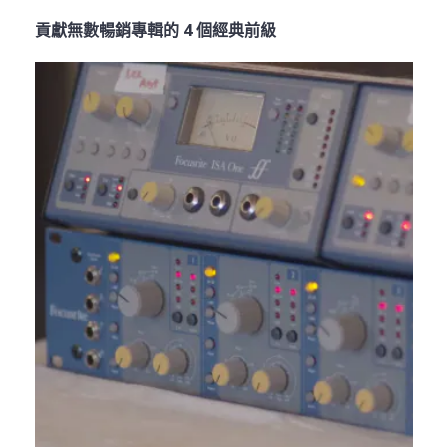
貢獻無數暢銷專輯的 4 個經典前級