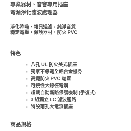
專業器材、音響專用插座
電源淨化濾波處理器
淨化降噪，雜訊過濾，純淨音質
穩定電壓，保護器材，防火 PVC
特色
八孔 UL 防火美式插座
獨家不導電全鋁合金機身
高纖防火 PVC 端蓋
可繞性大線徑電纜
超載自動斷路保護機制 (手復式)
3 組獨立 LC 濾波迴路
特設兩孔大電流插座
商品規格