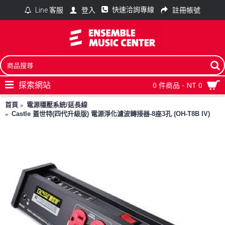
快速洽詢專線
登入
註冊帳號
Line 客服
探索網站
0 件商品 - NT 0
首頁
電源穩壓系統/延長線
Castle 蓋世特(四代升級版) 電源淨化濾波轉接器-8座3孔 (OH-T8B IV)