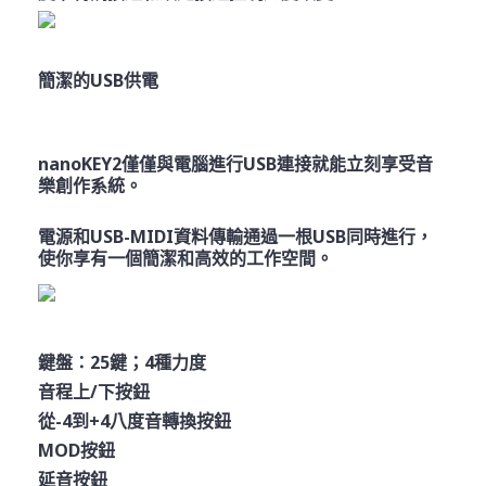
簡潔的
USB
供電
nanoKEY2
僅僅與電腦進行
USB
連接就能立刻享受音
樂創作系統。
電源和
USB-MIDI
資料傳輸通過一根
USB
同時進行，
使你享有一個簡潔和高效的工作空間。
鍵盤：25鍵；4種力度
音程上/下按鈕
從-4到+4八度音轉換按鈕
MOD按鈕
延音按鈕