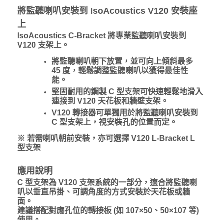
將監聽喇叭安裝到 IsoAcoustics V120 安裝座
上
IsoAcoustics C-Bracket 將專業監聽喇叭安裝到
V120 支架上。
將監聽喇叭朝下放置，並可向上傾斜最多
45 度，輕鬆調整監聽喇叭以獲得最佳性
能。
堅固耐用的鋼製 C 型支架可快速輕鬆地滑入
連接到 V120 天花板和牆壁支架。
V120 轉接器可單獨用於將監聽喇叭安裝到
C 型支架上，視安裝孔的位置而定。
※ 若需喇叭朝前安裝，亦可選擇 V120
L-Bracket
L
型支架
應用說明
C 型支架為 V120 支架系統的一部分，適合將監聽喇
叭以垂直吊掛、可調角度的方式安裝於天花板或牆
面。
建議搭配對應孔位的轉接板 (如 107×50、50×107 等)
使用。