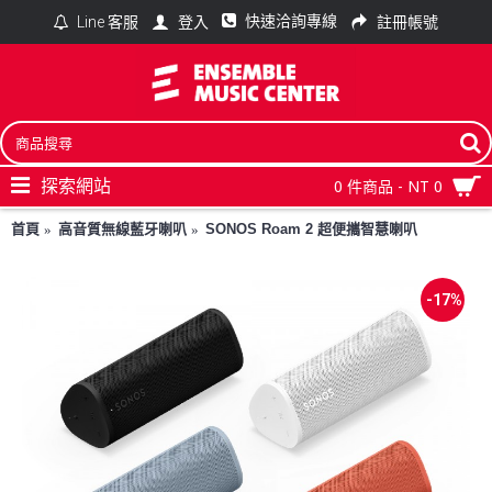
快速洽詢專線
登入
註冊帳號
Line 客服
探索網站
0 件商品 - NT 0
首頁
高音質無線藍牙喇叭
SONOS Roam 2 超便攜智慧喇叭
-17%