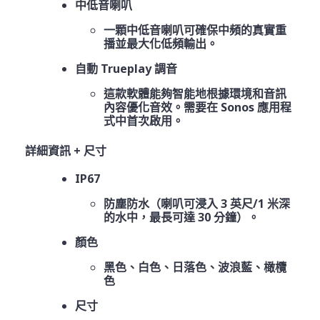
中低音喇叭
一顆中低音喇叭可確保中頻的真實重
播並最大化低頻輸出。
自動 Trueplay 調音
這款軟體能夠智能地根據環境和音訊
內容優化音效。需要在 Sonos 應用程
式中首次啟用。
詳細資訊 + 尺寸
IP67
防塵防水（喇叭可浸入 3 英尺/1 米深
的水中，最長可達 30 分鐘）。
顏色
黑色、白色、日落色、波浪藍、橄欖
色
尺寸