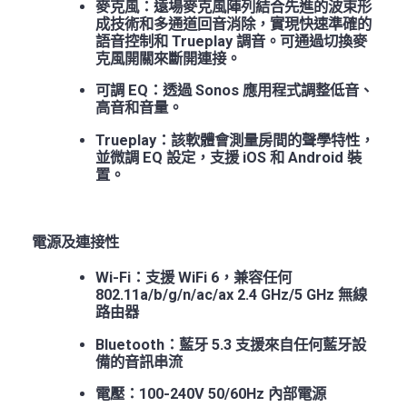
麥克風：遠場麥克風陣列結合先進的波束形
成技術和多通道回音消除，實現快速準確的
語音控制和 Trueplay 調音。可通過切換麥
克風開關來斷開連接。
可調 EQ：透過 Sonos 應用程式調整低音、
高音和音量。
Trueplay：該軟體會測量房間的聲學特性，
並微調 EQ 設定，支援 iOS 和 Android 裝
置。
電源及連接性
Wi-Fi：支援 WiFi 6，兼容任何
802.11a/b/g/n/ac/ax 2.4 GHz/5 GHz 無線
路由器
Bluetooth：藍牙 5.3 支援來自任何藍牙設
備的音訊串流
電壓：100-240V 50/60Hz 內部電源