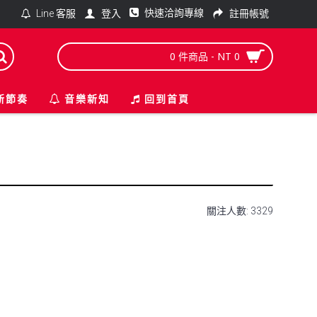
快速洽詢專線
登入
註冊帳號
Line 客服
0 件商品 - NT 0
新節奏
音樂新知
回到首頁
關注人數: 3329