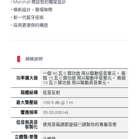
• Marshall 標誌型的獨家設計
• 煥新設計，聲場無際
• 新一代藍牙技術
• 採用更環保的構造
規格說明
一個 90 瓦 D 類功放 用以驅動低音單元。 兩
功率擴大器
個 15 瓦 D 類功放 用以驅動中音單元。 兩個
15 瓦 D 類功放 用以驅動高音單元。
箱體結構
低音反射
最大聲壓級
100.5 dB @ 1 m
響應頻率
35-20,000 Hz
低音與高音
使用音箱調節旋鈕 調製你的專屬音樂
客製化
立體聲/單聲
立體聲