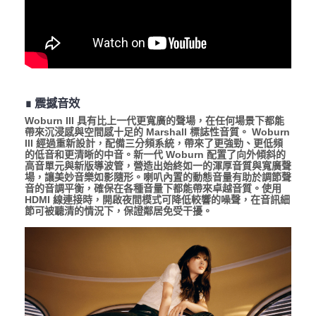
∎ 震撼音效
Woburn III 具有比上一代更寬廣的聲場，在任何場景下都能
帶來沉浸感與空間感十足的 Marshall 標誌性音質。 Woburn
III 經過重新設計，配備三分頻系統，帶來了更強勁、更低頻
的低音和更清晰的中音。新一代 Woburn 配置了向外傾斜的
高音單元與新版導波管，營造出始終如一的渾厚音質與寬廣聲
場，讓美妙音樂如影隨形。喇叭內置的動態音量有助於調節聲
音的音調平衡，確保在各種音量下都能帶來卓越音質。使用
HDMI 線連接時，開啟夜間模式可降低較響的噪聲，在音訊細
節可被聽清的情況下，保證鄰居免受干擾。