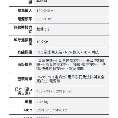
道
電源輸入
100-240 V
電源頻率
50-60 Hz
無線連接方
藍芽 5.2
式
藍牙連接範
10 公尺
圍
有線連接
• 3.5 毫米輸入端 • RCA 數入 • HDMI 輸入
• 音源按鈕 • 音量控制旋鈕 • 低音控制旋
面板操控
鈕 • 高音控制旋鈕 • 播放/暫停按鈕 • 快
退/快進控制按鈕 • 電源開關
• Woburn III 喇叭 • 用戶手冊及法律與安全
包裝清單
資訊 • 電源線
尺寸（高 x
400 x 317 x 203 (mm)
寬 x 深）
重量
7.45 kg
NCC
CCAH21LP7490T2