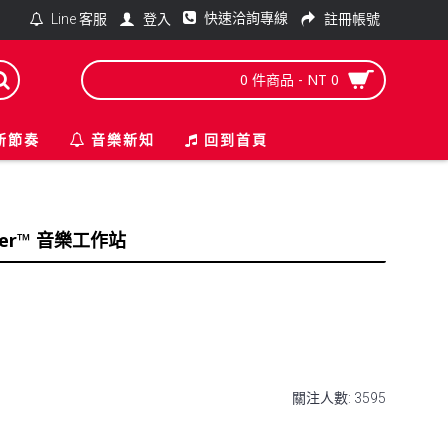
快速洽詢專線
登入
註冊帳號
Line 客服
0 件商品 - NT 0
新節奏
音樂新知
回到首頁
arter™ 音樂工作站
關注人數: 3595