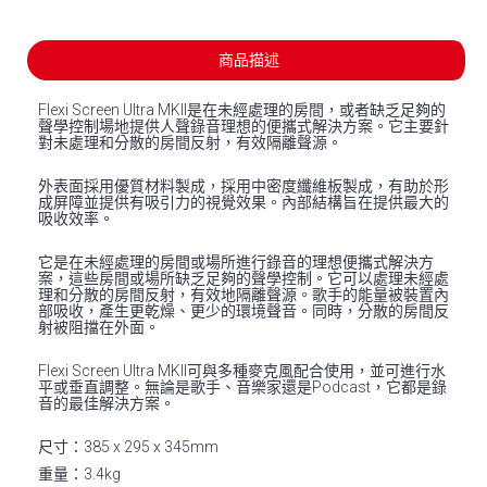
商品描述
Flexi Screen Ultra MKII是在未經處理的房間，或者缺乏足夠的
聲學控制場地提供人聲錄音理想的便攜式解決方案。它主要針
對未處理和分散的房間反射，有效隔離聲源。
外表面採用優質材料製成，採用中密度纖維板製成，有助於形
成屏障並提供有吸引力的視覺效果。內部結構旨在提供最大的
吸收效率。
它是在未經處理的房間或場所進行錄音的理想便攜式解決方
案，這些房間或場所缺乏足夠的聲學控制。它可以處理未經處
理和分散的房間反射，有效地隔離聲源。歌手的能量被裝置內
部吸收，產生更乾燥、更少的環境聲音。同時，分散的房間反
射被阻擋在外面。
Flexi Screen Ultra MKII可與多種麥克風配合使用，並可進行水
平或垂直調整。無論是歌手、音樂家還是Podcast，它都是錄
音的最佳解決方案。
尺寸：385 x 295 x 345mm
重量：3.4kg