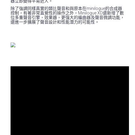
器立即變得平易近人。
除了強調同樣真實的類比聲音和與原本在minilogue的合成器
控制，有著非常直覺性的操作之外，Minilogue XD還新增了數
位多重聲音引擎，效果器，更強大的編曲器及聲音微調功能，
還進一步擴展了聲音設計和性能潛力的可能性。