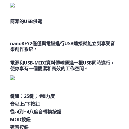
簡潔的
USB
供電
nanoKEY2
僅僅與電腦進行
USB
連接就能立刻享受音
樂創作系統。
電源和
USB-MIDI
資料傳輸通過一根
USB
同時進行，
使你享有一個簡潔和高效的工作空間。
鍵盤：25鍵；4種力度
音程上/下按鈕
從-4到+4八度音轉換按鈕
MOD按鈕
延音按鈕